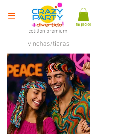
mi pedido
cotillón premium
vinchas/tiaras