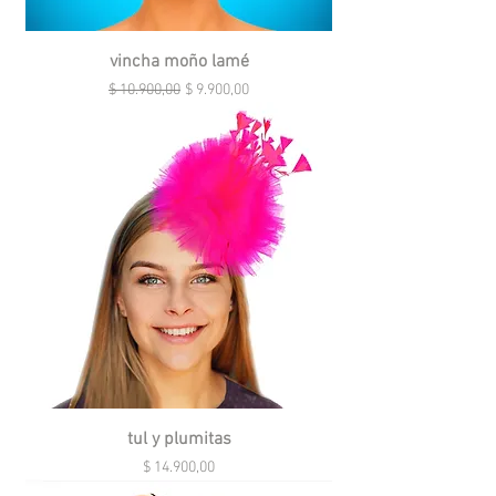
vincha moño lamé
Precio
Precio de oferta
$ 10.900,00
$ 9.900,00
tul y plumitas
Precio
$ 14.900,00