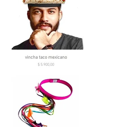
vincha taco mexicano
Precio
$ 5.900,00