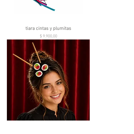
tiara cintas y plumitas
Precio
$ 9.900,00
vincha sushi