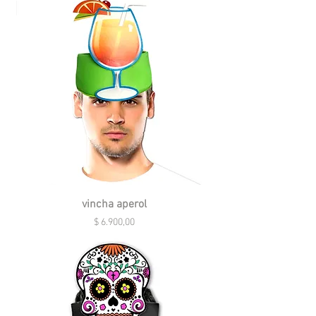
vincha aperol
Precio
$ 6.900,00