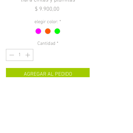
tiara cintas y plumitas
Precio
$ 9.900,00
elegir color:
*
Cantidad
*
AGREGAR AL PEDIDO
tiara con cintas y plumitas de colores,
con base flúo a elección
envíos a todo el país
info@crazyparty.com.ar
11 4470 8950