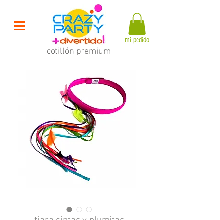
mi pedido
cotillón premium