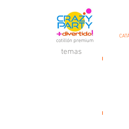
cotillón
CAT
cotillón premium
temas
red passion
flúo