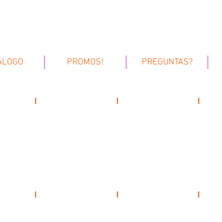
fiestas
cotillon
ÁLOGO
PROMOS!
PREGUNTAS?
gatsby
superhéroes
disco 
70s flower power
rock and roll vintage
rasta 