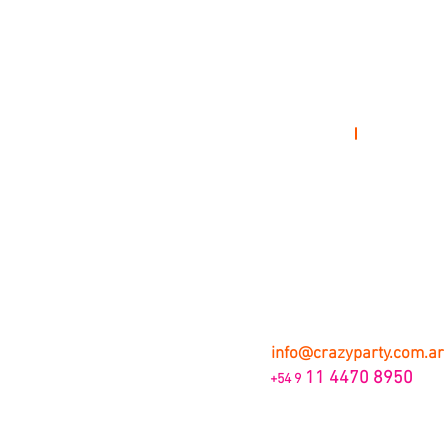
galáctico
info@crazyparty.com.ar
11 4470 8950
+54 9