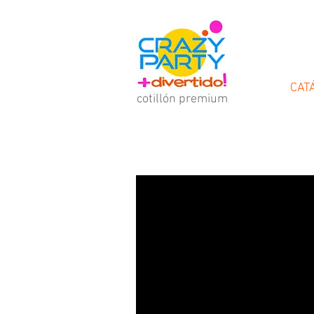
cotillón
CAT
cotillón premium