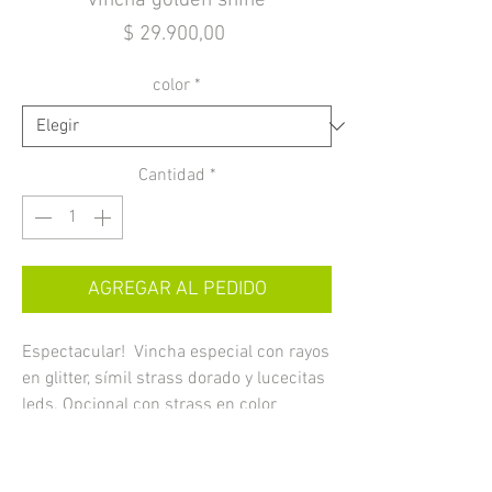
vincha golden shine
Precio
$ 29.900,00
color
*
Cantidad
*
AGREGAR AL PEDIDO
Espectacular! Vincha especial con rayos
en glitter, símil strass dorado y lucecitas
leds. Opcional con strass en color
plateado. Baterías incluídas,
reemplazables.