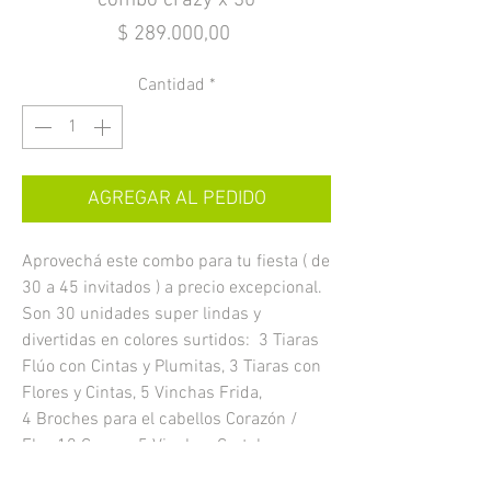
combo crazy x 30
Precio
$ 289.000,00
Cantidad
*
AGREGAR AL PEDIDO
Aprovechá este combo para tu fiesta ( de
30 a 45 invitados ) a precio excepcional.
Son 30 unidades super lindas y
divertidas en colores surtidos: 3 Tiaras
Flúo con Cintas y Plumitas, 3 Tiaras con
Flores y Cintas, 5 Vinchas Frida,
4 Broches para el cabellos Corazón /
Flor, 10 Caps, y 5 Vinchas Carteles con
frases surtidas.